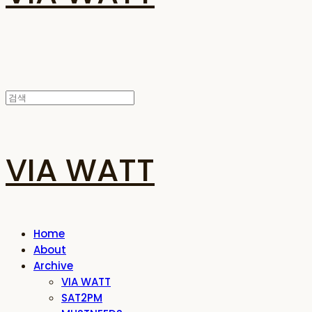
VIA WATT
Home
About
Archive
VIA WATT
SAT2PM