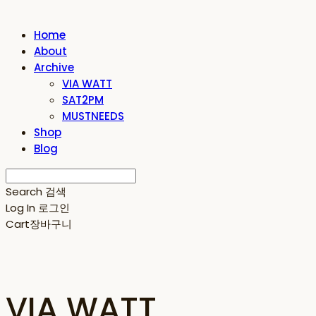
Home
About
Archive
VIA WATT
SAT2PM
MUSTNEEDS
Shop
Blog
Search
검색
Log In
로그인
Cart
장바구니
VIA WATT